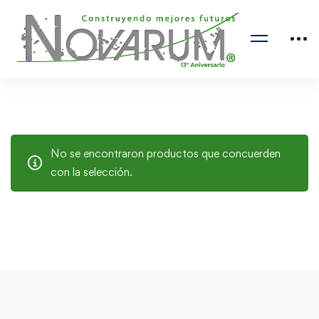
No se encontraron productos que concuerden
con la selección.