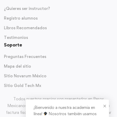
¿Quieres ser instructor?
Registro alumnos
Libros Recomendados
Testimonios
Soporte
Preguntas Frecuentes
Mapa del sitio
Sitio Novarum México
Sitio Gold Tech Mx
Todos nuestros precios son presentados en Pesos
Mexicanos (MXN) y con IVA incluido. Puedes solicitar tu
¡Bienvenido a nuestra academia en
factura fiscal directo en el carrito de comprar al completar
línea!
Nosotros también usamos