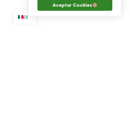
Aceptar Cookies
EN
ES
Escribenos por WhatsApp
soporte.academia@goldtech.mx
Academia
Cursos