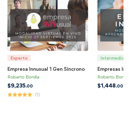
Experto
Intermedio
Empresa Innusual 1 Gen Sincrono
Empresas Innusua
Roberto Bonilla
Roberto Bonilla
$
9,235
$
1,448
.00
.00
(1)