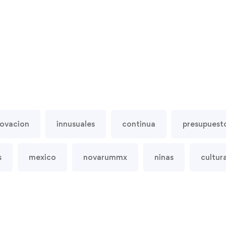
novacion
innusuales
continua
presupuest
s
mexico
novarummx
ninas
cultur