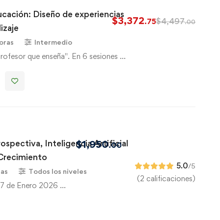
ucación: Diseño de experiencias
$
3,372
$
4,497
.75
.00
izaje
oras
Intermedio
profesor que enseña". En 6 sesiones …
ospectiva, Inteligencia Artificial
$
1,950
.00
 Crecimiento
5.0
/5
ras
Todos los niveles
(2 calificaciones)
 27 de Enero 2026 …