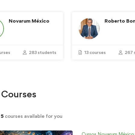
Novarum México
Roberto Boni
urses
283 students
13 courses
267 
Courses
d
5
courses available for you
Cursos Novarum México