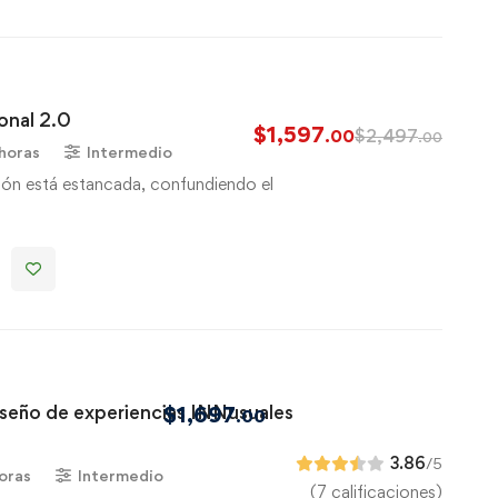
onal 2.0
$
1,597
$
2,497
.00
.00
 horas
Intermedio
ión está estancada, confundiendo el
iseño de experiencias INNusuales
$
1,697
.00
3.86
/5
oras
Intermedio
(7 calificaciones)