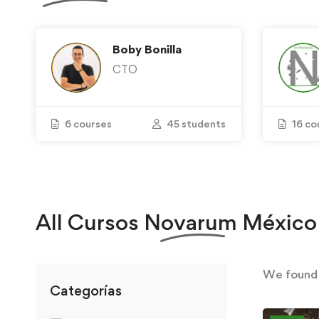
Boby Bonilla
CTO
6 courses
45 students
16 co
All
Cursos Novarum México
We foun
Categorías