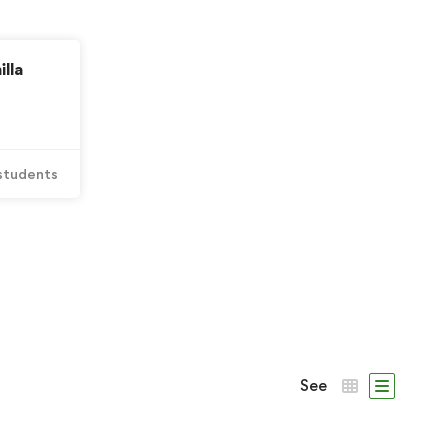
lla
students
See