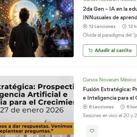
2da Gen – IA en la ed
INNusuales de aprend
12 Lecciones
12 h
Olvida el paradigma del "
Añadir al carrito
Cursos Novarum México
Fusión Estratégica: Pr
e Inteligencia para el
6 Lecciones
6 ho
Sesiones en vivo el 20 y