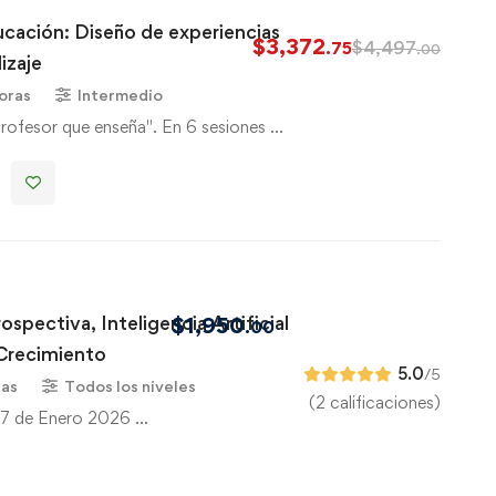
ucación: Diseño de experiencias
$
3,372
$
4,497
.75
.00
izaje
oras
Intermedio
profesor que enseña". En 6 sesiones …
ospectiva, Inteligencia Artificial
$
1,950
.00
 Crecimiento
5.0
/5
ras
Todos los niveles
(2 calificaciones)
 27 de Enero 2026 …