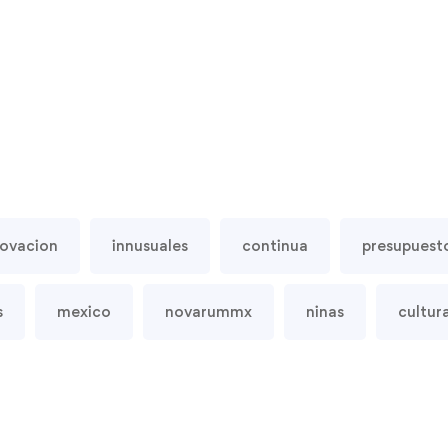
novacion
innusuales
continua
presupuest
s
mexico
novarummx
ninas
cultur