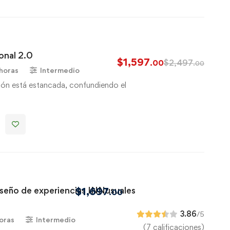
onal 2.0
$
1,597
$
2,497
.00
.00
 horas
Intermedio
ión está estancada, confundiendo el
iseño de experiencias INNusuales
$
1,697
.00
3.86
/5
oras
Intermedio
(7 calificaciones)