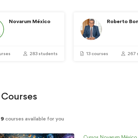
Novarum México
Roberto Boni
urses
283 students
13 courses
267 
Courses
d
9
courses available for you
Cursos Novarum México