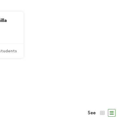
lla
students
See