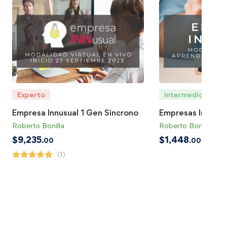
Experto
Intermedio
Empresa Innusual 1 Gen Sincrono
Empresas Innusua
Roberto Bonilla
Roberto Bonilla
$
9,235
$
1,448
.00
.00
(1)