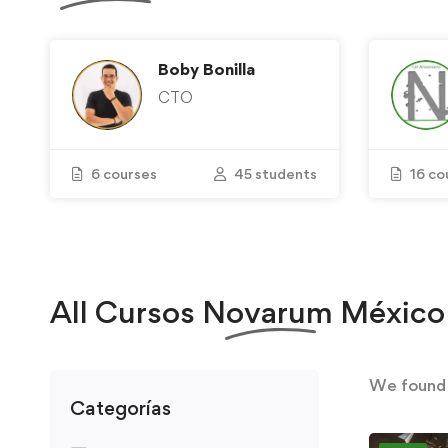
Boby Bonilla
CTO
6 courses
45 students
16 co
All
Cursos Novarum México
We foun
Categorías