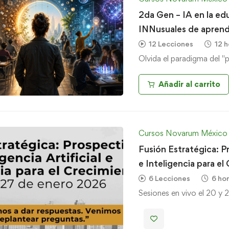
2da Gen – IA en la ed
INNusuales de aprend
12 Lecciones
12 h
Olvida el paradigma del "
Añadir al carrito
Cursos Novarum México
Fusión Estratégica: Pr
e Inteligencia para el
6 Lecciones
6 ho
Sesiones en vivo el 20 y