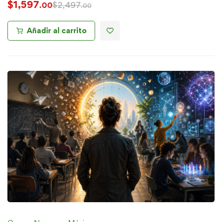
$
1,597
$
2,497
.00
.00
Añadir al carrito