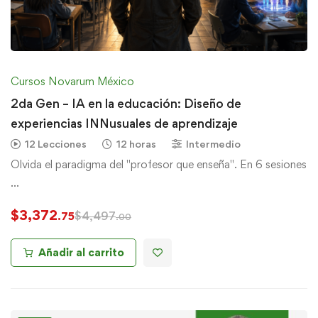
Cursos Novarum México
2da Gen – IA en la educación: Diseño de
experiencias INNusuales de aprendizaje
12 Lecciones
12 horas
Intermedio
Olvida el paradigma del "profesor que enseña". En 6 sesiones
…
$
3,372
$
4,497
.75
.00
Añadir al carrito