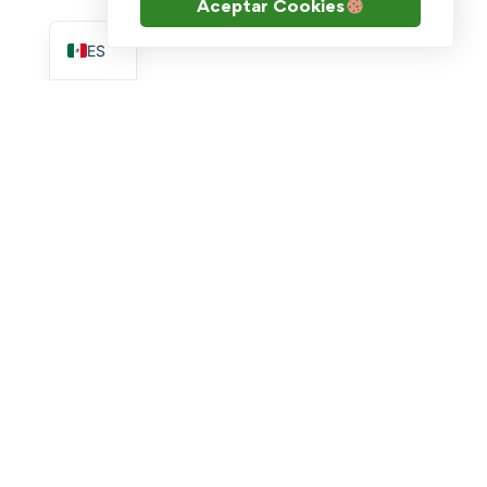
Aceptar Cookies
EN
ES
Escribenos por WhatsApp
soporte.academia@goldtech.mx
Academia
Cursos
Innovation Lab