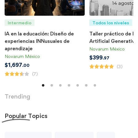
Intermedio
Todos los niveles
IA en la educación: Diseño de
Taller práctico de In
experiencias INNusuales de
Artificial Generativa
aprendizaje
Novarum México
Novarum México
$
399
.97
$
1,697
.00
(3)
(7)
Trending
Popular
Topics