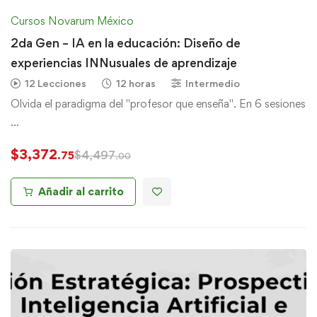
Cursos Novarum México
2da Gen – IA en la educación: Diseño de
experiencias INNusuales de aprendizaje
12 Lecciones
12 horas
Intermedio
Olvida el paradigma del "profesor que enseña". En 6 sesiones
…
$
3,372
$
4,497
.75
.00
Añadir al carrito