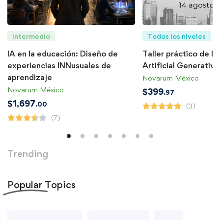
Intermedio
Todos los niveles
IA en la educación: Diseño de
Taller práctico de In
experiencias INNusuales de
Artificial Generativa
aprendizaje
Novarum México
Novarum México
$
399
.97
$
1,697
.00
(3)
(7)
Trending
Popular
Topics