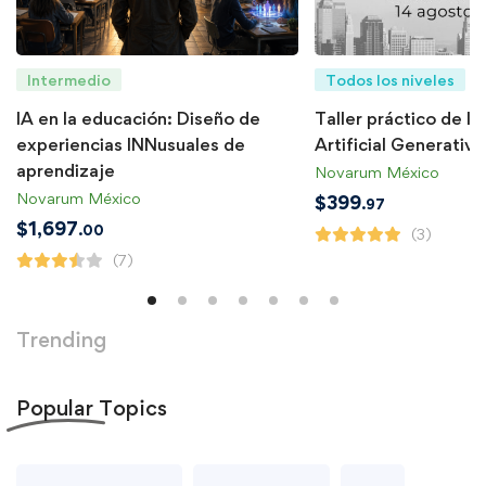
Intermedio
Todos los niveles
IA en la educación: Diseño de
Taller práctico de In
experiencias INNusuales de
Artificial Generativa
aprendizaje
Novarum México
Novarum México
$
399
.97
$
1,697
.00
(3)
(7)
Trending
Popular
Topics