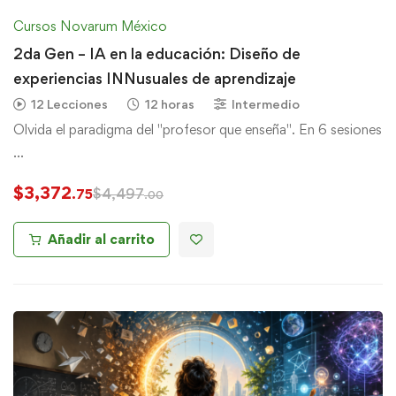
Cursos Novarum México
2da Gen – IA en la educación: Diseño de
experiencias INNusuales de aprendizaje
12 Lecciones
12 horas
Intermedio
Olvida el paradigma del "profesor que enseña". En 6 sesiones
…
$
3,372
$
4,497
.75
.00
Añadir al carrito