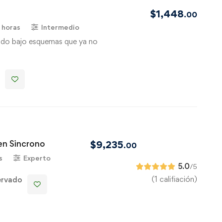
$
1,448
.00
 horas
Intermedio
ndo bajo esquemas que ya no
en Sincrono
$
9,235
.00
s
Experto
5.0
/5
(1 califiación)
ervado