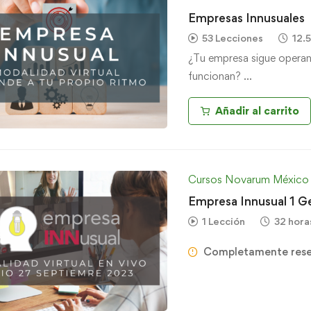
Empresas Innusuales
53 Lecciones
12.5
¿Tu empresa sigue opera
funcionan? …
Añadir al carrito
Cursos Novarum México
Empresa Innusual 1 G
1 Lección
32 hora
Completamente res