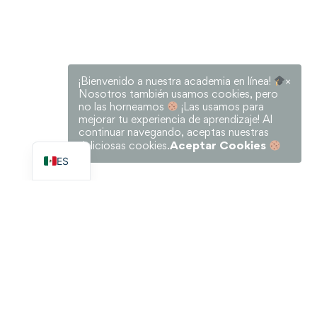
¡Bienvenido a nuestra academia en línea!
×
Nosotros también usamos cookies, pero
no las horneamos
¡Las usamos para
mejorar tu experiencia de aprendizaje! Al
continuar navegando, aceptas nuestras
EN
Aceptar Cookies
deliciosas cookies.
ES