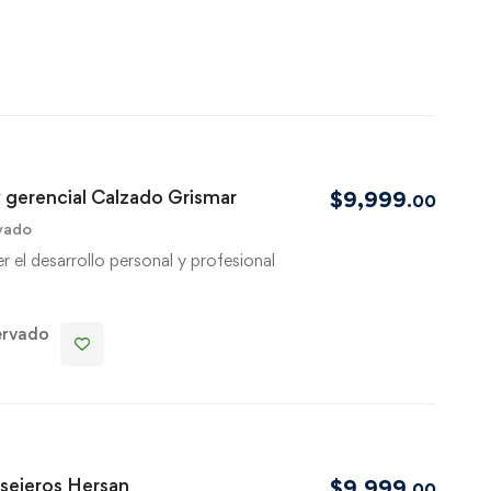
 gerencial Calzado Grismar
$
9,999
.00
vado
 el desarrollo personal y profesional
ervado
sejeros Hersan
$
9,999
.00