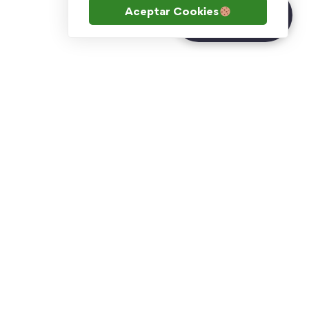
¿Tienes dudas?
Aceptar Cookies
Chatea con Inna
Soporte
Preguntas Frecuentes
Mapa del sitio
Sitio Novarum México
Sitio Gold Tech Mx
 directo en el carrito de