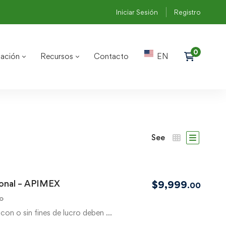
Iniciar Sesión
Registro
ación
Recursos
Contacto
EN
See
ional – APIMEX
$
9,999
.00
o
con o sin fines de lucro deben …