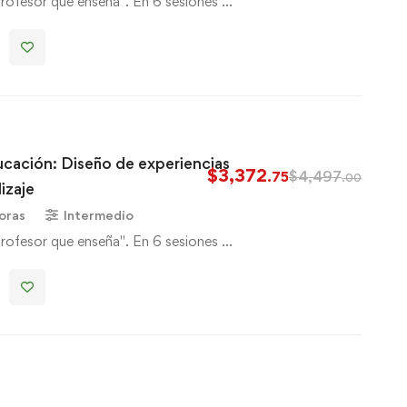
profesor que enseña". En 6 sesiones …
ucación: Diseño de experiencias
$
3,372
$
4,497
.75
.00
izaje
oras
Intermedio
profesor que enseña". En 6 sesiones …