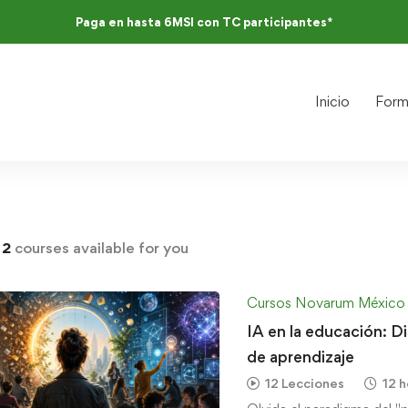
Paga en hasta 6MSI con TC participantes*
Inicio
Form
d
2
courses available for you
Cursos Novarum México
IA en la educación: D
de aprendizaje
12 Lecciones
12 h