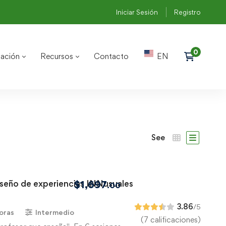
Iniciar Sesión
Registro
ación
Recursos
Contacto
EN
See
iseño de experiencias INNusuales
$
1,697
.00
3.86
/5
oras
Intermedio
(7 calificaciones)