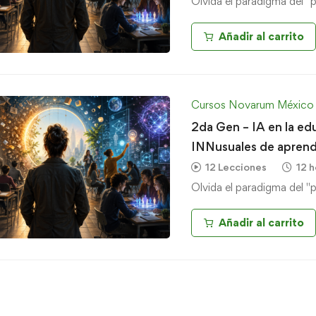
Olvida el paradigma del "
Añadir al carrito
Cursos Novarum México
2da Gen – IA en la ed
INNusuales de aprend
12 Lecciones
12 h
Olvida el paradigma del "
Añadir al carrito