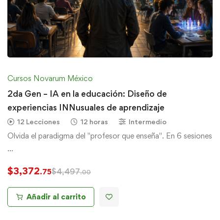
Cursos Novarum México
2da Gen – IA en la educación: Diseño de
experiencias INNusuales de aprendizaje
12 Lecciones
12 horas
Intermedio
Olvida el paradigma del "profesor que enseña". En 6 sesiones
…
$
3,372
$
4,497
.75
.00
Añadir al carrito