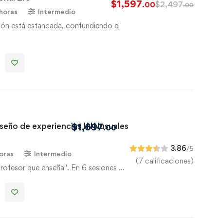
$
1,597
$
2,497
.00
.00
 horas
Intermedio
ión está estancada, confundiendo el
iseño de experiencias INNusuales
$
1,697
.00
3.86
/5
oras
Intermedio
(7 calificaciones)
profesor que enseña". En 6 sesiones …