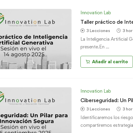
Innovation Lab
Taller práctico de Int
3 Lecciones
3 hor
La Inteligencia Artificial 
presente.En …
Añadir al carrito
Innovation Lab
Ciberseguridad: Un Pi
3 Lecciones
3 hor
Identificaremos los riesg
compartiremos estrategi