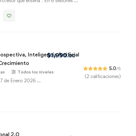
profesor que enseña". En 6 sesiones …
ospectiva, Inteligencia Artificial
$
1,950
.00
 Crecimiento
5.0
/5
ras
Todos los niveles
(2 calificaciones)
 27 de Enero 2026 …
onal 2.0