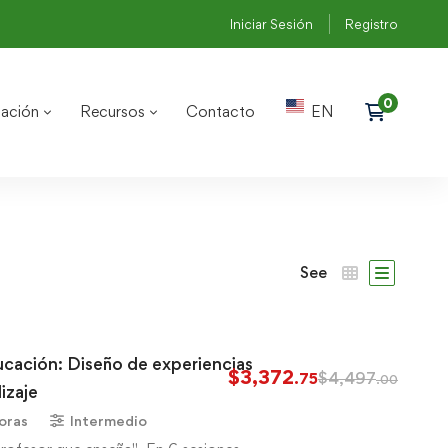
Iniciar Sesión
Registro
ación
Recursos
Contacto
EN
See
ucación: Diseño de experiencias
$
3,372
$
4,497
.75
.00
izaje
oras
Intermedio