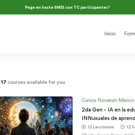
Paga en hasta 6MSI con TC participantes*
Inicio
Form
d
17
courses available for you
Cursos Novarum México
2da Gen – IA en la ed
INNusuales de aprend
12 Lecciones
12 h