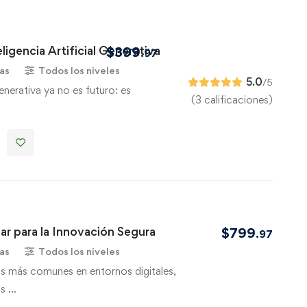
eligencia Artificial Generativa
$
399
.97
as
Todos los niveles
5.0
/5
Generativa ya no es futuro: es
(3 calificaciones)
lar para la Innovación Segura
$
799
.97
as
Todos los niveles
os más comunes en entornos digitales,
as …