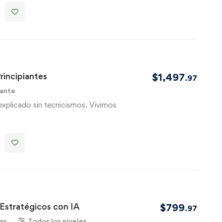
rincipiantes
$
1,497
.97
iante
 explicado sin tecnicismos. Vivimos
Estratégicos con IA
$
799
.97
as
Todos los niveles