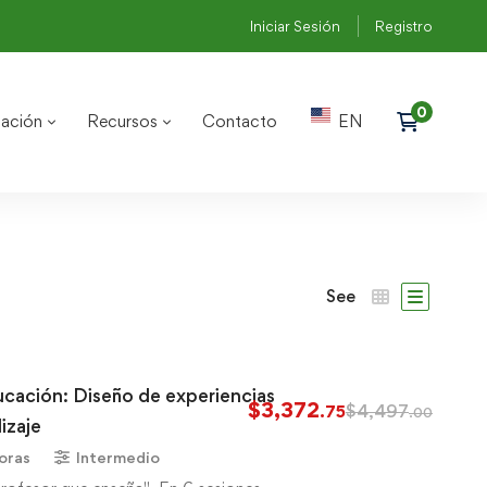
Iniciar Sesión
Registro
ación
Recursos
Contacto
EN
See
ucación: Diseño de experiencias
$
3,372
$
4,497
.75
.00
izaje
oras
Intermedio