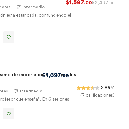
$
1,597
$
2,497
.00
.00
 horas
Intermedio
ión está estancada, confundiendo el
iseño de experiencias INNusuales
$
1,697
.00
3.86
/5
oras
Intermedio
(7 calificaciones)
profesor que enseña". En 6 sesiones …