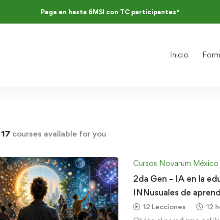
Paga en hasta 6MSI con TC participantes*
Inicio
Form
d
17
courses available for you
Cursos Novarum México
2da Gen – IA en la ed
INNusuales de aprend
12 Lecciones
12 h