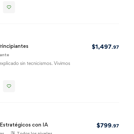
rincipiantes
$
1,497
.97
iante
 explicado sin tecnicismos. Vivimos
Estratégicos con IA
$
799
.97
as
Todos los niveles