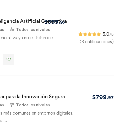
eligencia Artificial Generativa
$
399
.97
as
Todos los niveles
5.0
/5
Generativa ya no es futuro: es
(3 calificaciones)
lar para la Innovación Segura
$
799
.97
as
Todos los niveles
os más comunes en entornos digitales,
as …