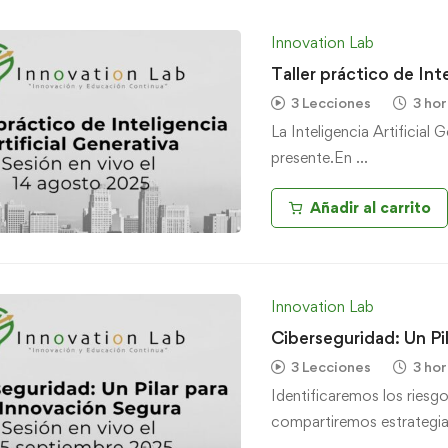
Innovation Lab
Taller práctico de Int
3 Lecciones
3 hor
La Inteligencia Artificial 
presente.En …
Añadir al carrito
Innovation Lab
Ciberseguridad: Un Pi
3 Lecciones
3 hor
Identificaremos los riesg
compartiremos estrategi