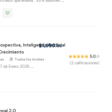
profesor que enseña". En 6 sesiones …
ospectiva, Inteligencia Artificial
$
1,950
.00
 Crecimiento
5.0
/5
ras
Todos los niveles
(2 calificaciones)
 27 de Enero 2026 …
onal 2.0