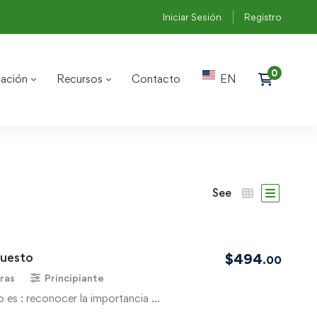
Iniciar Sesión
Registro
ación
Recursos
Contacto
EN
See
puesto
$
494
.00
ras
Principiante
o es : reconocer la importancia …