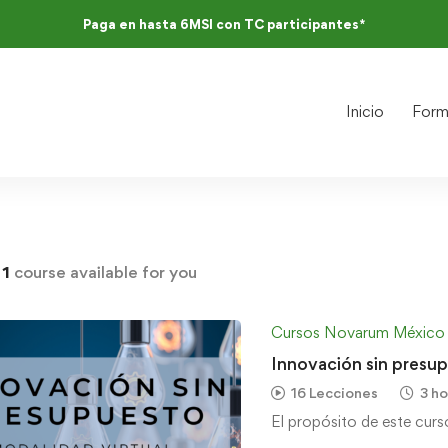
Paga en hasta 6MSI con TC participantes*
Inicio
Form
d
1
course available for you
Cursos Novarum México
Innovación sin presu
16 Lecciones
3 ho
El propósito de este curs