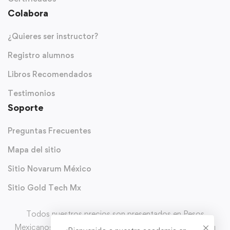
Colabora
¿Quieres ser instructor?
Registro alumnos
Libros Recomendados
Testimonios
Soporte
Preguntas Frecuentes
Mapa del sitio
Sitio Novarum México
Sitio Gold Tech Mx
Todos nuestros precios son presentados en Pesos
Mexicanos (MXN) y con IVA incluido. Puedes solicitar tu