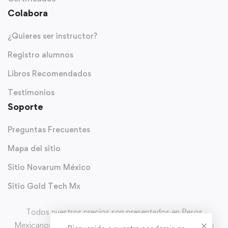
Colabora
¿Quieres ser instructor?
Registro alumnos
Libros Recomendados
Testimonios
Soporte
Preguntas Frecuentes
Mapa del sitio
Sitio Novarum México
Sitio Gold Tech Mx
Todos nuestros precios son presentados en Pesos
Mexicanos (MXN) y con IVA incluido. Puedes solicitar tu