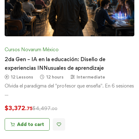
Cursos Novarum México
2da Gen – IA en la educación: Diseño de
experiencias INNusuales de aprendizaje
12 Lessons
12 hours
Intermediate
Olvida el paradigma del "profesor que enseña". En 6 sesiones
…
$
3,372
$
4,497
.75
.00
Add to cart