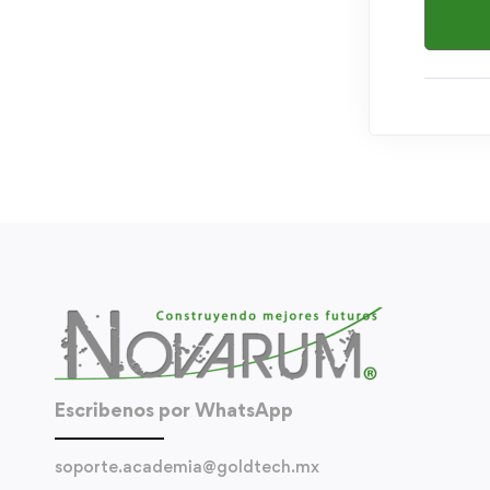
Escribenos por WhatsApp
soporte.academia@goldtech.mx