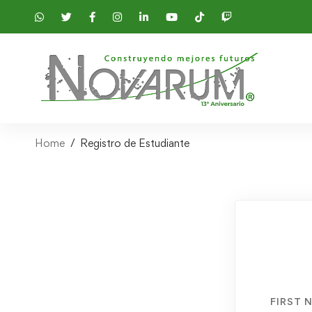
Home
Registro de Estudiante
FIRST 