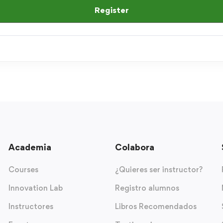
Register
Academia
Colabora
Courses
¿Quieres ser instructor?
Innovation Lab
Registro alumnos
Instructores
Libros Recomendados