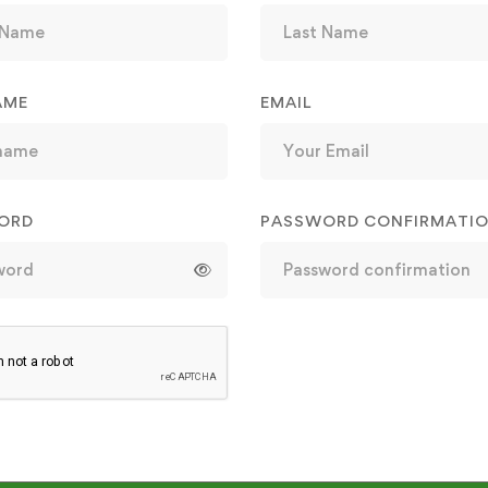
AME
EMAIL
ORD
PASSWORD CONFIRMATI