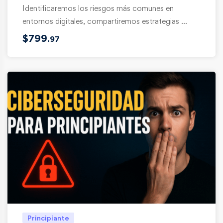
Identificaremos los riesgos más comunes en
entornos digitales, compartiremos estrategias …
$
799
.97
Principiante