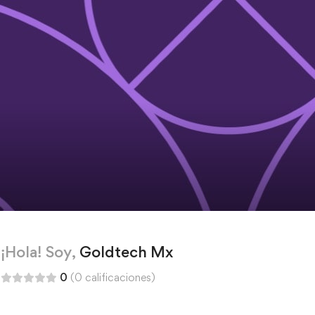
¡Hola! Soy,
Goldtech Mx
0
(0 calificaciones)