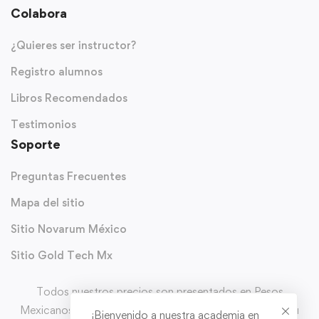
Colabora
¿Quieres ser instructor?
Registro alumnos
Libros Recomendados
Testimonios
Soporte
Preguntas Frecuentes
Mapa del sitio
Sitio Novarum México
Sitio Gold Tech Mx
Todos nuestros precios son presentados en Pesos
Mexicanos (MXN) y con IVA incluido. Puedes solicitar tu
¡Bienvenido a nuestra academia en