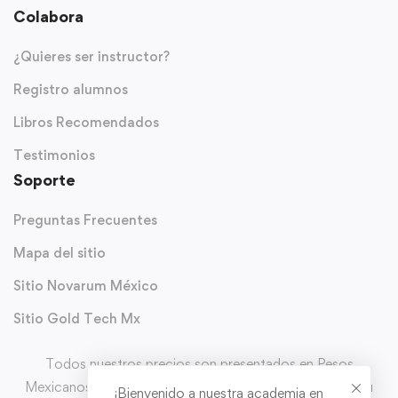
Colabora
¿Quieres ser instructor?
Registro alumnos
Libros Recomendados
Testimonios
Soporte
Preguntas Frecuentes
Mapa del sitio
Sitio Novarum México
Sitio Gold Tech Mx
Todos nuestros precios son presentados en Pesos
Mexicanos (MXN) y con IVA incluido. Puedes solicitar tu
¡Bienvenido a nuestra academia en