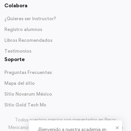
Colabora
¿Quieres ser instructor?
Registro alumnos
Libros Recomendados
Testimonios
Soporte
Preguntas Frecuentes
Mapa del sitio
Sitio Novarum México
Sitio Gold Tech Mx
Todos nuestros precios son presentados en Pesos
Mexicanos (MXN) y con IVA incluido. Puedes solicitar tu
¡Bienvenido a nuestra academia en