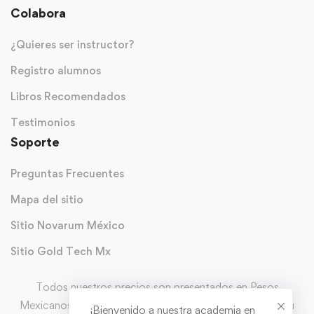
Colabora
¿Quieres ser instructor?
Registro alumnos
Libros Recomendados
Testimonios
Soporte
Preguntas Frecuentes
Mapa del sitio
Sitio Novarum México
Sitio Gold Tech Mx
Todos nuestros precios son presentados en Pesos
Mexicanos (MXN) y con IVA incluido. Puedes solicitar tu
¡Bienvenido a nuestra academia en