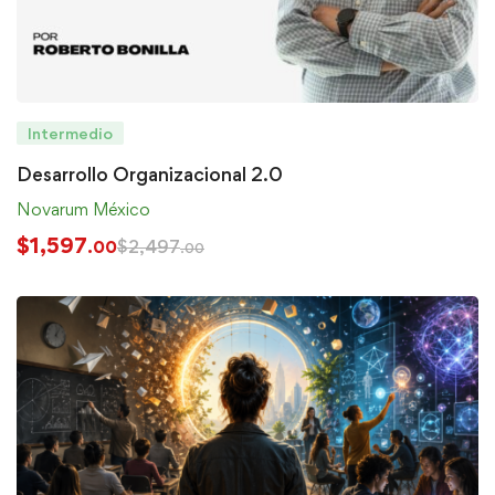
Intermedio
Desarrollo Organizacional 2.0
Novarum México
$
1,597
$
2,497
.00
.00