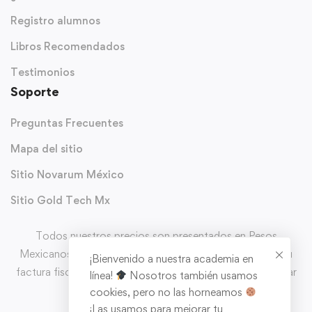
Registro alumnos
Libros Recomendados
Testimonios
Soporte
Preguntas Frecuentes
Mapa del sitio
Sitio Novarum México
Sitio Gold Tech Mx
Todos nuestros precios son presentados en Pesos
Mexicanos (MXN) y con IVA incluido. Puedes solicitar tu
¡Bienvenido a nuestra academia en
factura fiscal directo en el carrito de comprar al completar
línea!
Nosotros también usamos
tu pedido.
cookies, pero no las horneamos
¡Las usamos para mejorar tu