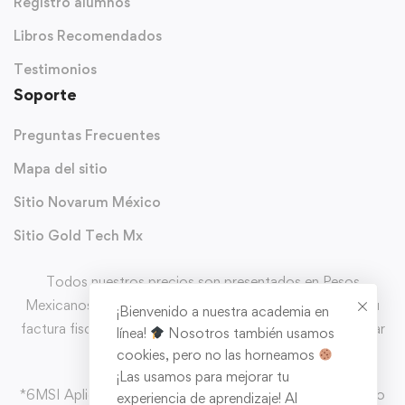
Registro alumnos
Libros Recomendados
Testimonios
Soporte
Preguntas Frecuentes
Mapa del sitio
Sitio Novarum México
Sitio Gold Tech Mx
Todos nuestros precios son presentados en Pesos
Mexicanos (MXN) y con IVA incluido. Puedes solicitar tu
¡Bienvenido a nuestra academia en
factura fiscal directo en el carrito de comprar al completar
línea!
Nosotros también usamos
tu pedido.
cookies, pero no las horneamos
¡Las usamos para mejorar tu
*6MSI Aplica en pago con CLIP MX con tarjeas de crédito
experiencia de aprendizaje! Al