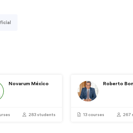
ficial
Novarum México
Roberto Boni
urses
283 students
13 courses
267 