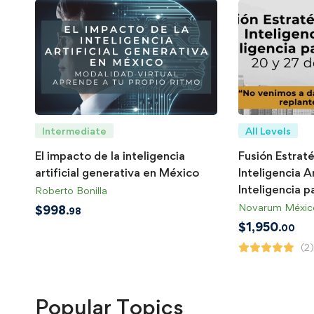
Intermediate
All Levels
El impacto de la inteligencia
Fusión Estrat
artificial generativa en México
Inteligencia Ar
Inteligencia p
Roberto Bonilla
Novarum Méxic
$
998
.98
$
1,950
.00
(2)
Popular
Topics