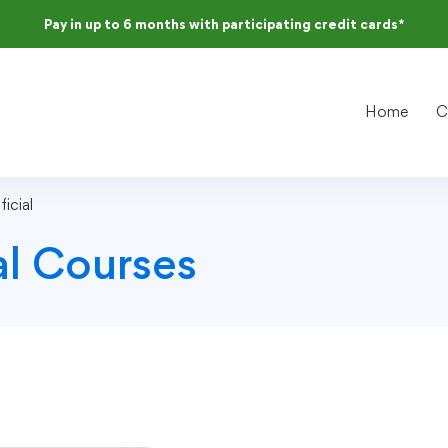
Pay in up to 6 months with participating credit cards*
Home
C
ficial
ial Courses