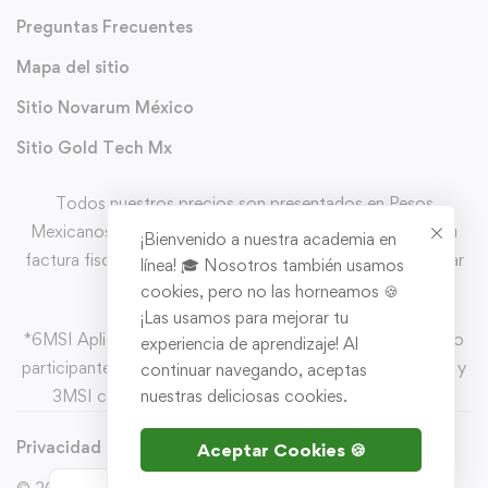
Preguntas Frecuentes
Mapa del sitio
Sitio Novarum México
Sitio Gold Tech Mx
Todos nuestros precios son presentados en Pesos
Mexicanos (MXN) y con IVA incluido. Puedes solicitar tu
¡Bienvenido a nuestra academia en
factura fiscal directo en el carrito de comprar al completar
línea! 🎓 Nosotros también usamos
tu pedido.
cookies, pero no las horneamos 🍪
¡Las usamos para mejorar tu
*6MSI Aplica en pago con CLIP MX con tarjeas de crédito
experiencia de aprendizaje! Al
participantes y un mínimo de compra de $1,500.00 MXN y
continuar navegando, aceptas
3MSI con un mínimo de compra de $500.00 MXN
nuestras deliciosas cookies.
Privacidad
Devoluciones
TyC
Aceptar Cookies 🍪
ES