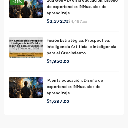
2da Gen – IA en la educación: Diseño
-25%
de experiencias INNusuales de
aprendizaje
$
3,372
$
4,497
.75
.00
Fusión Estratégica: Prospectiva,
Inteligencia Artificial e Inteligencia
para el Crecimiento
$
1,950
.00
IA en la educación: Diseño de
experiencias INNusuales de
aprendizaje
$
1,697
.00