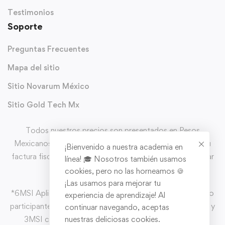
Testimonios
Soporte
Preguntas Frecuentes
Mapa del sitio
Sitio Novarum México
Sitio Gold Tech Mx
Todos nuestros precios son presentados en Pesos
Mexicanos (MXN) y con IVA incluido. Puedes solicitar tu
¡Bienvenido a nuestra academia en
factura fiscal directo en el carrito de comprar al completar
línea! 🎓 Nosotros también usamos
tu pedido.
cookies, pero no las horneamos 🍪
¡Las usamos para mejorar tu
*6MSI Aplica en pago con CLIP MX con tarjeas de crédito
experiencia de aprendizaje! Al
participantes y un mínimo de compra de $1,500.00 MXN y
continuar navegando, aceptas
3MSI con un mínimo de compra de $500.00 MXN
nuestras deliciosas cookies.