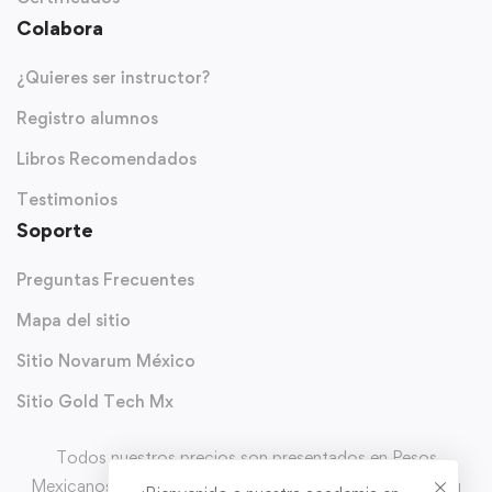
Colabora
¿Quieres ser instructor?
Registro alumnos
Libros Recomendados
Testimonios
Soporte
Preguntas Frecuentes
Mapa del sitio
Sitio Novarum México
Sitio Gold Tech Mx
Todos nuestros precios son presentados en Pesos
Mexicanos (MXN) y con IVA incluido. Puedes solicitar tu