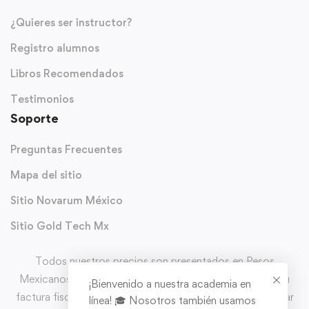
¿Quieres ser instructor?
Registro alumnos
Libros Recomendados
Testimonios
Soporte
Preguntas Frecuentes
Mapa del sitio
Sitio Novarum México
Sitio Gold Tech Mx
Todos nuestros precios son presentados en Pesos
Mexicanos (MXN) y con IVA incluido. Puedes solicitar tu
¡Bienvenido a nuestra academia en
factura fiscal directo en el carrito de comprar al completar
línea! 🎓 Nosotros también usamos