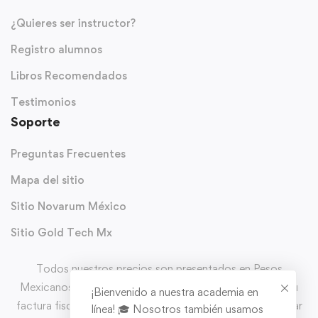
¿Quieres ser instructor?
Registro alumnos
Libros Recomendados
Testimonios
Soporte
Preguntas Frecuentes
Mapa del sitio
Sitio Novarum México
Sitio Gold Tech Mx
Todos nuestros precios son presentados en Pesos
Mexicanos (MXN) y con IVA incluido. Puedes solicitar tu
¡Bienvenido a nuestra academia en
factura fiscal directo en el carrito de comprar al completar
línea! 🎓 Nosotros también usamos